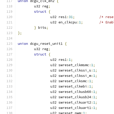
union
 dcgu_clk_en2 
{
	u32 reg
;
struct
{
		u32 res1
:
31
;
		u32 en_clkcpu
:
1
;
}
 bits
;
};
union
 dcgu_reset_unit1 
{
	u32 reg
;
struct
{
		u32 res1
:
1
;
		u32 swreset_clkmsmc
:
1
;
		u32 swreset_clkssi_s
:
1
;
		u32 swreset_clkssi_m
:
1
;
		u32 swreset_clksmc
:
1
;
		u32 swreset_clkebi
:
1
;
		u32 swreset_clkusb60
:
1
;
		u32 swreset_clkusb24
:
1
;
		u32 swreset_clkuart2
:
1
;
		u32 swreset_clkuart1
:
1
;
		u32 swreset_pwm
:
1
;