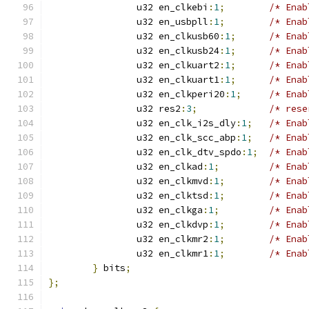
		u32 en_clkebi
:
1
;
		u32 en_usbpll
:
1
;
		u32 en_clkusb60
:
1
;
		u32 en_clkusb24
:
1
;
		u32 en_clkuart2
:
1
;
		u32 en_clkuart1
:
1
;
		u32 en_clkperi20
:
1
;
		u32 res2
:
3
;
		u32 en_clk_i2s_dly
:
1
;
		u32 en_clk_scc_abp
:
1
;
		u32 en_clk_dtv_spdo
:
1
;
		u32 en_clkad
:
1
;
		u32 en_clkmvd
:
1
;
		u32 en_clktsd
:
1
;
		u32 en_clkga
:
1
;
		u32 en_clkdvp
:
1
;
		u32 en_clkmr2
:
1
;
		u32 en_clkmr1
:
1
;
}
 bits
;
};