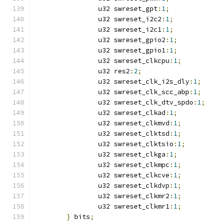
		u32 swreset_gpt
:
1
;
		u32 swreset_i2c2
:
1
;
		u32 swreset_i2c1
:
1
;
		u32 swreset_gpio2
:
1
;
		u32 swreset_gpio1
:
1
;
		u32 swreset_clkcpu
:
1
;
		u32 res2
:
2
;
		u32 swreset_clk_i2s_dly
:
1
;
		u32 swreset_clk_scc_abp
:
1
;
		u32 swreset_clk_dtv_spdo
:
1
;
		u32 swreset_clkad
:
1
;
		u32 swreset_clkmvd
:
1
;
		u32 swreset_clktsd
:
1
;
		u32 swreset_clktsio
:
1
;
		u32 swreset_clkga
:
1
;
		u32 swreset_clkmpc
:
1
;
		u32 swreset_clkcve
:
1
;
		u32 swreset_clkdvp
:
1
;
		u32 swreset_clkmr2
:
1
;
		u32 swreset_clkmr1
:
1
;
}
 bits
;