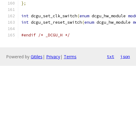
};
int
 dcgu_set_clk_switch
(
enum
 dcgu_hw_module 
mod
int
 dcgu_set_reset_switch
(
enum
 dcgu_hw_module 
m
#endif
/* _DCGU_H */
Powered by
Gitiles
|
Privacy
|
Terms
txt
json