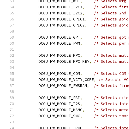
	DCGU_HW_MODULE_WDT
,
/* Selects wtg 
	DCGU_HW_MODULE_I2C1
,
/* Selects firs
	DCGU_HW_MODULE_I2C2
,
	DCGU_HW_MODULE_GPIO1
,
	DCGU_HW_MODULE_GPIO2
,
	DCGU_HW_MODULE_GPT
,
/* Selects gpt 
	DCGU_HW_MODULE_PWM
,
/* Selects pwm 
	DCGU_HW_MODULE_MPC
,
	DCGU_HW_MODULE_MPC_KEY
,
	DCGU_HW_MODULE_COM
,
	DCGU_HW_MODULE_VCTY_CORE
,
	DCGU_HW_MODULE_FWSRAM
,
	DCGU_HW_MODULE_EBI
,
/* Selects exte
	DCGU_HW_MODULE_I2S
,
	DCGU_HW_MODULE_MSMC
,
	DCGU_HW_MODULE_SMC
,
	DCGU_HW_MODULE_IRQC
,