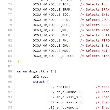
	DCGU_HW_MODULE_TOP
,
	DCGU_HW_MODULE_SRAM
,
	DCGU_HW_MODULE_EIC
,
/* Selects Exte
	DCGU_HW_MODULE_CPU
,
	DCGU_HW_MODULE_SCC
,
	DCGU_HW_MODULE_MM
,
	DCGU_HW_MODULE_BCU
,
	DCGU_HW_MODULE_FH
,
	DCGU_HW_MODULE_IMU
,
	DCGU_HW_MODULE_MDU
,
	DCGU_HW_MODULE_SI2OCP	
/* Selects Stan
};
union
 dcgu_clk_en1 
{
	u32 reg
;
struct
{
		u32 res1
:
8
;
		u32 en_clkmsmc
:
1
;
		u32 en_clkssi_s
:
1
;
		u32 en_clkssi_m
:
1
;
		u32 en_clksmc
:
1
;