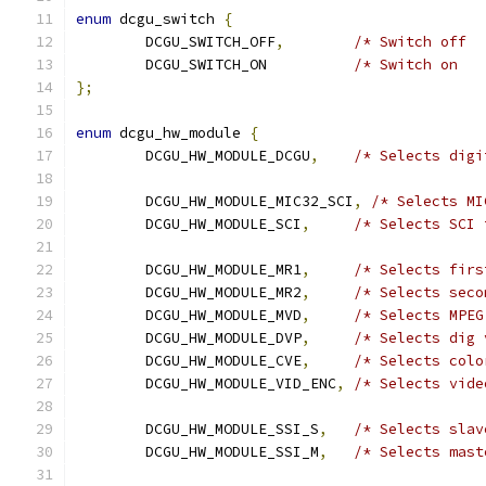
enum
 dcgu_switch 
{
	DCGU_SWITCH_OFF
,
	DCGU_SWITCH_ON		
};
enum
 dcgu_hw_module 
{
	DCGU_HW_MODULE_DCGU
,
	DCGU_HW_MODULE_MIC32_SCI
,
	DCGU_HW_MODULE_SCI
,
/* Selects SCI 
	DCGU_HW_MODULE_MR1
,
	DCGU_HW_MODULE_MR2
,
	DCGU_HW_MODULE_MVD
,
	DCGU_HW_MODULE_DVP
,
	DCGU_HW_MODULE_CVE
,
	DCGU_HW_MODULE_VID_ENC
,
	DCGU_HW_MODULE_SSI_S
,
	DCGU_HW_MODULE_SSI_M
,