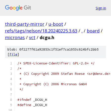
Sign in
third-party-mirror
/
u-boot
/
refs/tags/nelson/18.20240225.3.63
/
.
/
board
/
micronas
/
vct
/
dcgu.h
blob: 0f2277f61a92853c1f51ef7ca1053c624bfc2bb5
[
file
]
/* SPDX-License-Identifier: GPL-2.0+ */
/*
 * (C) Copyright 2009 Stefan Roese <sr@denx.de>
 *
 * Copyright (C) 2006 Micronas GmbH
 */
#ifndef
 _DCGU_H
#define
 _DCGU_H