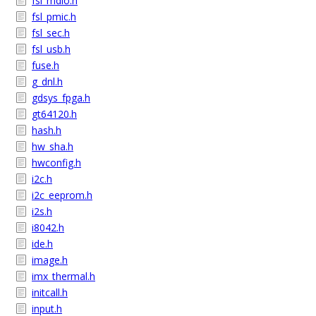
fsl_mdio.h
fsl_pmic.h
fsl_sec.h
fsl_usb.h
fuse.h
g_dnl.h
gdsys_fpga.h
gt64120.h
hash.h
hw_sha.h
hwconfig.h
i2c.h
i2c_eeprom.h
i2s.h
i8042.h
ide.h
image.h
imx_thermal.h
initcall.h
input.h