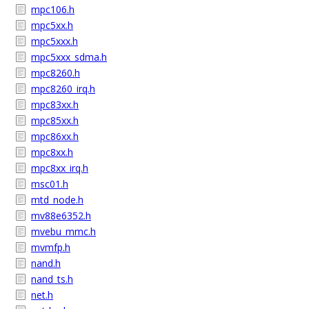
mpc106.h
mpc5xx.h
mpc5xxx.h
mpc5xxx_sdma.h
mpc8260.h
mpc8260_irq.h
mpc83xx.h
mpc85xx.h
mpc86xx.h
mpc8xx.h
mpc8xx_irq.h
msc01.h
mtd_node.h
mv88e6352.h
mvebu_mmc.h
mvmfp.h
nand.h
nand_ts.h
net.h