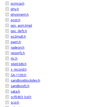
pcmcia.h
phy.h
physmem.h
post.h
ppc_asm.tmpl
ppc_defs.h
ps2mult.h
pwm.h
radeon.h
reiserfs.h
rtc.h
s6e63d6.h
s_record.h
SA-1100.h
sandboxblockdev.h
sandboxfs.h
sata.h
scf0403_lcd.h
scsi.h