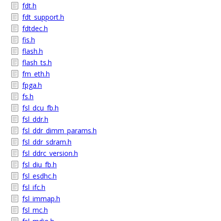
fdt.h
fdt_support.h
fdtdec.h
fis.h
flash.h
flash_ts.h
fm_eth.h
fpga.h
fs.h
fsl_dcu_fb.h
fsl_ddr.h
fsl_ddr_dimm_params.h
fsl_ddr_sdram.h
fsl_ddrc_version.h
fsl_diu_fb.h
fsl_esdhc.h
fsl_ifc.h
fsl_immap.h
fsl_mc.h