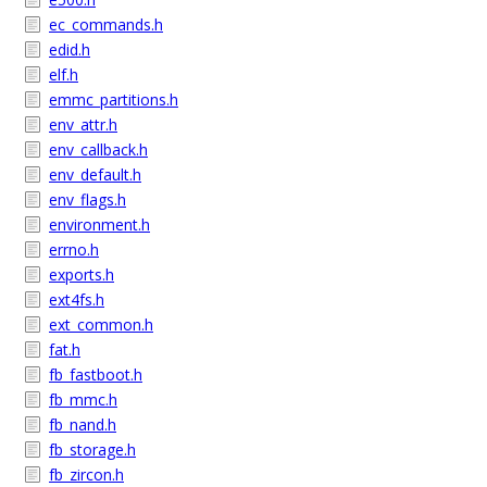
ec_commands.h
edid.h
elf.h
emmc_partitions.h
env_attr.h
env_callback.h
env_default.h
env_flags.h
environment.h
errno.h
exports.h
ext4fs.h
ext_common.h
fat.h
fb_fastboot.h
fb_mmc.h
fb_nand.h
fb_storage.h
fb_zircon.h