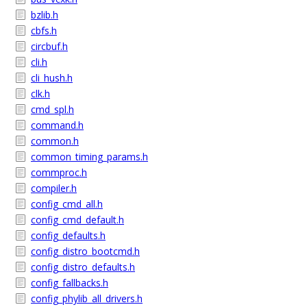
bzlib.h
cbfs.h
circbuf.h
cli.h
cli_hush.h
clk.h
cmd_spl.h
command.h
common.h
common_timing_params.h
commproc.h
compiler.h
config_cmd_all.h
config_cmd_default.h
config_defaults.h
config_distro_bootcmd.h
config_distro_defaults.h
config_fallbacks.h
config_phylib_all_drivers.h