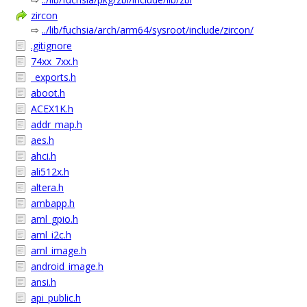
zircon
⇨
../lib/fuchsia/arch/arm64/sysroot/include/zircon/
.gitignore
74xx_7xx.h
_exports.h
aboot.h
ACEX1K.h
addr_map.h
aes.h
ahci.h
ali512x.h
altera.h
ambapp.h
aml_gpio.h
aml_i2c.h
aml_image.h
android_image.h
ansi.h
api_public.h