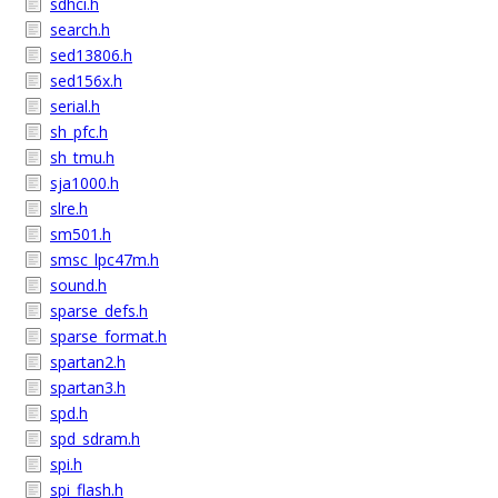
sdhci.h
search.h
sed13806.h
sed156x.h
serial.h
sh_pfc.h
sh_tmu.h
sja1000.h
slre.h
sm501.h
smsc_lpc47m.h
sound.h
sparse_defs.h
sparse_format.h
spartan2.h
spartan3.h
spd.h
spd_sdram.h
spi.h
spi_flash.h