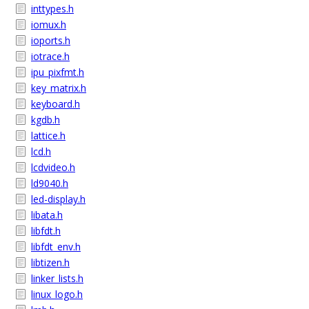
inttypes.h
iomux.h
ioports.h
iotrace.h
ipu_pixfmt.h
key_matrix.h
keyboard.h
kgdb.h
lattice.h
lcd.h
lcdvideo.h
ld9040.h
led-display.h
libata.h
libfdt.h
libfdt_env.h
libtizen.h
linker_lists.h
linux_logo.h