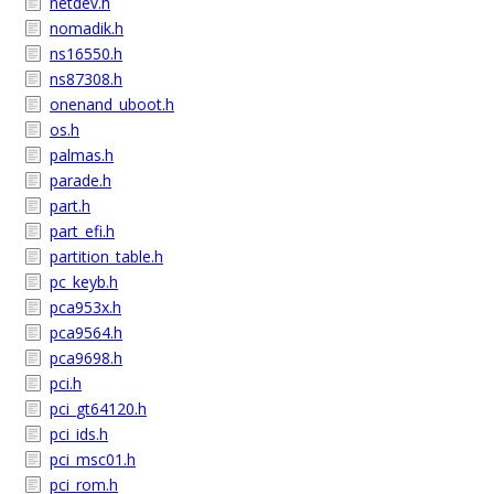
netdev.h
nomadik.h
ns16550.h
ns87308.h
onenand_uboot.h
os.h
palmas.h
parade.h
part.h
part_efi.h
partition_table.h
pc_keyb.h
pca953x.h
pca9564.h
pca9698.h
pci.h
pci_gt64120.h
pci_ids.h
pci_msc01.h
pci_rom.h