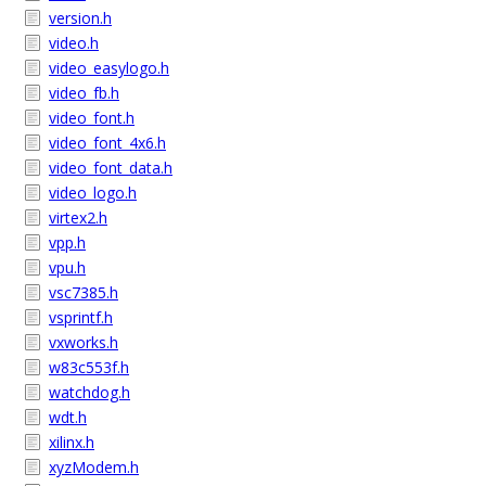
version.h
video.h
video_easylogo.h
video_fb.h
video_font.h
video_font_4x6.h
video_font_data.h
video_logo.h
virtex2.h
vpp.h
vpu.h
vsc7385.h
vsprintf.h
vxworks.h
w83c553f.h
watchdog.h
wdt.h
xilinx.h
xyzModem.h