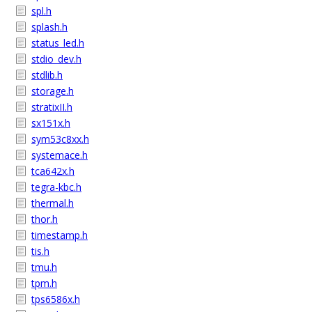
spl.h
splash.h
status_led.h
stdio_dev.h
stdlib.h
storage.h
stratixII.h
sx151x.h
sym53c8xx.h
systemace.h
tca642x.h
tegra-kbc.h
thermal.h
thor.h
timestamp.h
tis.h
tmu.h
tpm.h
tps6586x.h