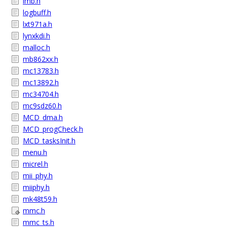
lmb.h
logbuff.h
lxt971a.h
lynxkdi.h
malloc.h
mb862xx.h
mc13783.h
mc13892.h
mc34704.h
mc9sdz60.h
MCD_dma.h
MCD_progCheck.h
MCD_tasksInit.h
menu.h
micrel.h
mii_phy.h
miiphy.h
mk48t59.h
mmc.h
mmc_ts.h