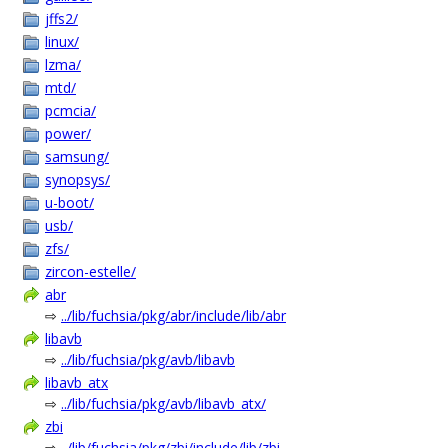
jffs2/
linux/
lzma/
mtd/
pcmcia/
power/
samsung/
synopsys/
u-boot/
usb/
zfs/
zircon-estelle/
abr
⇨
../lib/fuchsia/pkg/abr/include/lib/abr
libavb
⇨
../lib/fuchsia/pkg/avb/libavb
libavb_atx
⇨
../lib/fuchsia/pkg/avb/libavb_atx/
zbi
⇨
../lib/fuchsia/pkg/zbi/include/lib/zbi