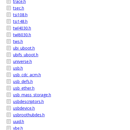
trace.h
tsec.h
tsi108.h
tsi148.h
twl4030.h
twl6030.h
tws.h
ubi_uboot.h
ubifs_uboot.h
universe.h
usb.h
usb_cdc_acm.h
usb_defs.h
usb_ether.h
usb_mass_storage.h
usbdescriptors.h
usbdevice.h
usbroothubdes.h
uuid.h
vbe.h