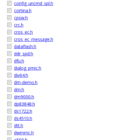
config_uncmd_spl.h
cortina.h
cpsw.h
crc.h
cros_ec.h
cros_ec_message.h
dataflash.h
ddr_spd.h
dfu.h
dialog_pmic.h
div64.h
dm-demo.h
dm.h
dm9000.h
dp83848.h
ds1722.h
ds4510.h
dtt.h
dwmmc.h
e500.h