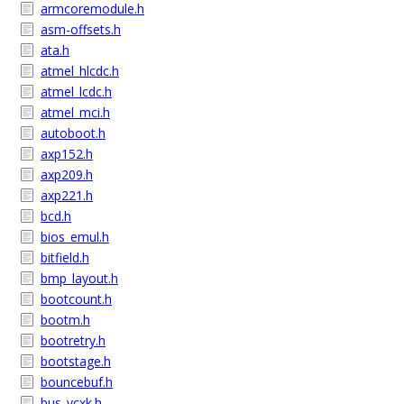
armcoremodule.h
asm-offsets.h
ata.h
atmel_hlcdc.h
atmel_lcdc.h
atmel_mci.h
autoboot.h
axp152.h
axp209.h
axp221.h
bcd.h
bios_emul.h
bitfield.h
bmp_layout.h
bootcount.h
bootm.h
bootretry.h
bootstage.h
bouncebuf.h
bus_vcxk.h