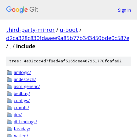
Sign in
third-party-mirror
/
u-boot
/
d2ca328c830fdaaee9a85b77b343450bde0c587e
/
.
/
include
tree: 4e92ccc4d7f8ed4af5165cee467951778fcafa62
amlogic/
andestech/
asm-generic/
bedbug/
configs/
cramfs/
dm/
dt-bindings/
faraday/
galileo/