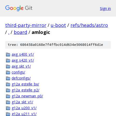
Sign in
third-party-mirror
/
u-boot
/
refs/heads/astro
/
.
/
board
/
amlogic
tree: 686458a0168e7f4ffbc014d634e5068014ff6d1e
axg_s400_v1/
axg_s420_v1/
axg_skt_v1/
configs/
defconfigs/
g12a_estelle_bx/
g12a_estelle_p2/
g12a_newman_p0/
g12a_skt_v1/
g12a_u200_v1/
g12a_u211_v1/