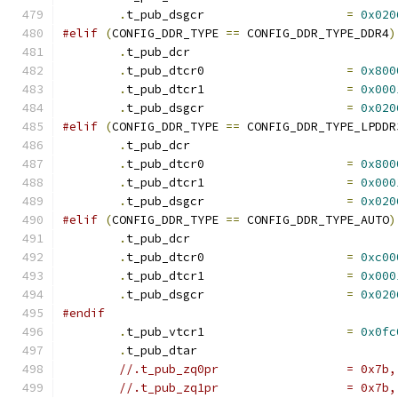
.
t_pub_dsgcr			
=
0x020
#elif
(
CONFIG_DDR_TYPE 
==
 CONFIG_DDR_TYPE_DDR4
)
.
t_pub_dcr			
.
t_pub_dtcr0			
=
0x800
.
t_pub_dtcr1			
=
0x000
.
t_pub_dsgcr			
=
0x020
#elif
(
CONFIG_DDR_TYPE 
==
 CONFIG_DDR_TYPE_LPDDR
.
t_pub_dcr			
.
t_pub_dtcr0			
=
0x800
.
t_pub_dtcr1			
=
0x000
.
t_pub_dsgcr			
=
0x020
#elif
(
CONFIG_DDR_TYPE 
==
 CONFIG_DDR_TYPE_AUTO
)
.
t_pub_dcr			
.
t_pub_dtcr0			
=
0xc00
.
t_pub_dtcr1			
=
0x000
.
t_pub_dsgcr			
=
0x020
#endif
.
t_pub_vtcr1			
=
0x0fc
.
t_pub_dtar			
//.t_pub_zq0p
//.t_pub_zq1p