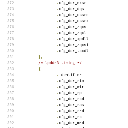
.
cfg_ddr_exsr		
.
cfg_ddr_dqs		
.
cfg_ddr_cksre		
.
cfg_ddr_cksrx		
.
cfg_ddr_zqcs		
.
cfg_ddr_zqcl		
.
cfg_ddr_xpdll		
.
cfg_ddr_zqcsi		
.
cfg_ddr_tccdl		
},
/* lpddr3 timing */
{
.
identifie
.
cfg_ddr_rtp		
.
cfg_ddr_wtr		
.
cfg_ddr_r
.
cfg_ddr_rcd		
.
cfg_ddr_ras		
.
cfg_ddr_rrd		
.
cfg_ddr_r
.
cfg_ddr_mrd		