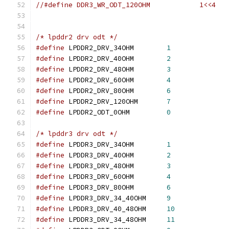
//#define DDR3_WR_ODT_120OHM		1<<4
/* lpddr2 drv odt */
#define
 LPDDR2_DRV_34OHM	
1
#define
 LPDDR2_DRV_40OHM	
2
#define
 LPDDR2_DRV_48OHM	
3
#define
 LPDDR2_DRV_60OHM	
4
#define
 LPDDR2_DRV_80OHM	
6
#define
 LPDDR2_DRV_120OHM	
7
#define
 LPDDR2_ODT_0OHM		
0
/* lpddr3 drv odt */
#define
 LPDDR3_DRV_34OHM	
1
#define
 LPDDR3_DRV_40OHM	
2
#define
 LPDDR3_DRV_48OHM	
3
#define
 LPDDR3_DRV_60OHM	
4
#define
 LPDDR3_DRV_80OHM	
6
#define
 LPDDR3_DRV_34_40OHM	
9
#define
 LPDDR3_DRV_40_48OHM	
10
#define
 LPDDR3_DRV_34_48OHM	
11