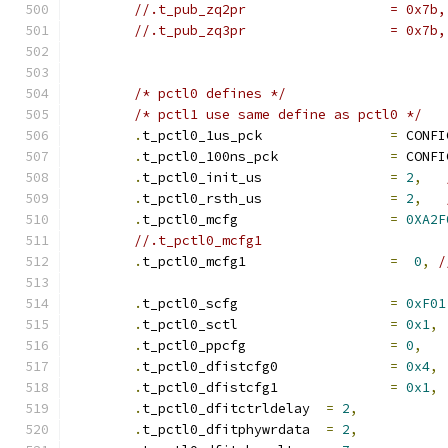
//.t_pub_zq2p
//.t_pub_zq3p
/* pctl0 defines */
/* pctl1 use same define as pctl0 */
.
t_pctl0_1us_pck		
=
 CONFI
.
t_pctl0_100ns_pck		
=
 CONFI
.
t_pctl0_init_us		
=
2
,
.
t_pctl0_rsth_us		
=
2
,
.
t_pctl0_mcfg			
=
0XA2F
.
t_pctl0_mcfg1			
=
0
,
/
.
t_pctl0_scfg			
=
0xF01
.
t_pctl0_sctl			
=
0x1
,
.
t_pctl0_ppcfg			
=
0
,
.
t_pctl0_dfistcfg0		
=
0x4
,
.
t_pctl0_dfistcfg1		
=
0x1
,
.
t_pctl0_dfitctrldelay	
=
2
,
.
t_pctl0_dfitphywrdata	
=
2
,