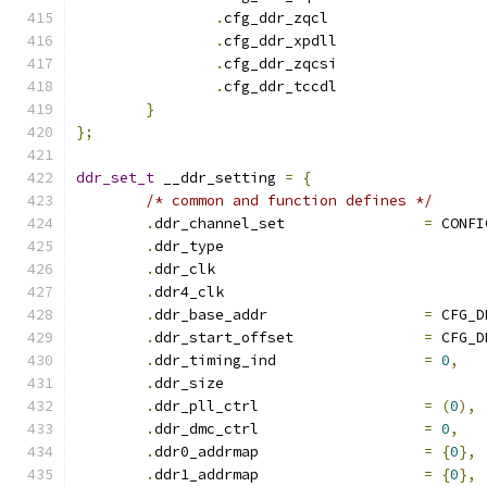
.
cfg_ddr_zqcl		
.
cfg_ddr_xpdll		
.
cfg_ddr_zqcsi		
.
cfg_ddr_tccdl		
}
};
ddr_set_t
 __ddr_setting 
=
{
/* common and function defines */
.
ddr_channel_set		
=
 CONFI
.
ddr_type			
.
ddr_clk			
.
ddr4_clk			
.
ddr_base_addr			
=
 CFG_D
.
ddr_start_offset		
=
 CFG_D
.
ddr_timing_ind			
=
0
,
.
ddr_size			
.
ddr_pll_ctrl			
=
(
0
),
.
ddr_dmc_ctrl			
=
0
,
.
ddr0_addrmap			
=
{
0
},
.
ddr1_addrmap			
=
{
0
},