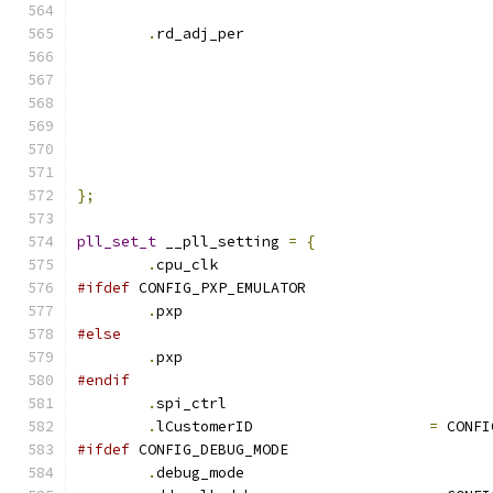
.
rd_adj_per			
};
pll_set_t
 __pll_setting 
=
{
.
cpu_clk			
#ifdef
 CONFIG_PXP_EMULATOR
.
pxp				
#else
.
pxp				
#endif
.
spi_ctrl			
.
lCustomerID			
=
 CONFI
#ifdef
 CONFIG_DEBUG_MODE
.
debug_mode			