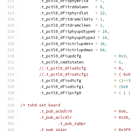
.
t_pctl0_dfitphywrlta	
=
7
,
.
t_pctl0_dfitrddataen	
=
8
,
.
t_pctl0_dfitphyrdlat	
=
22
,
.
t_pctl0_dfitdramclkdis	
=
1
,
.
t_pctl0_dfitdramclken	
=
1
,
.
t_pctl0_dfitphyupdtype0 
=
16
,
.
t_pctl0_dfitphyupdtype1 
=
16
,
.
t_pctl0_dfitctrlupdmin	
=
16
,
.
t_pctl0_dfitctrlupdmax	
=
64
,
.
t_pctl0_dfiupdcfg		
=
0x3
,
.
t_pctl0_cmdtstaten		
=
1
,
//.t_pctl0_dfiodtcfg		= 8,
//.t_pctl0_dfi
.
t_pctl0_dfiodtcfg		
=
(
1
<<
3
.
t_pctl0_dfiodtcfg1		
=
(
0x0
.
t_pctl0_dfilpcfg0		
=
(
1
|
/* txhd skt board
	.t_pub_acb
	.t_pub_aclcdlr			= 0x20,
	.t_pub_zq1p